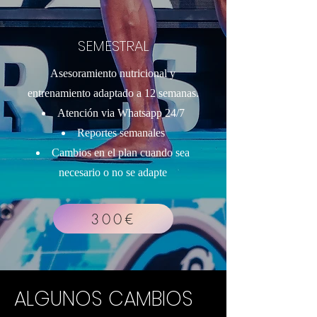
SEMESTRAL
Asesoramiento nutricional y
entrenamiento adaptado a 12 semanas.
Atención via Whatsapp 24/7
Reportes semanales
Cambios en el plan cuando sea
necesario o no se adapte
300€
ALGUNOS CAMBIOS