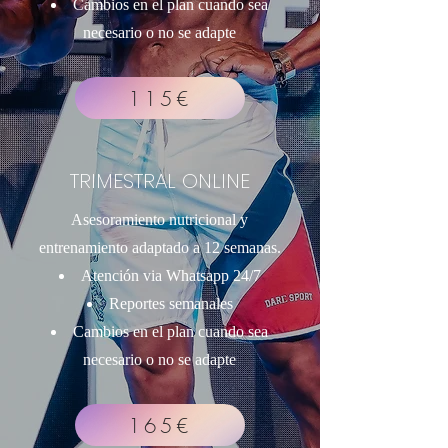
Cambios en el plan cuando sea
necesario o no se adapte
115€
TRIMESTRAL ONLINE
Asesoramiento nutricional y
entrenamiento adaptado a 12 semanas.
Atención via Whatsapp 24/7
Reportes semanales
Cambios en el plan cuando sea
necesario o no se adapte
165€