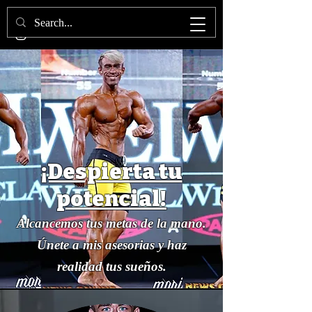
¡Despierta tu
potencial!
Alcancemos tus metas de la mano.
Únete a mis asesorias y haz
realidad tus sueños.